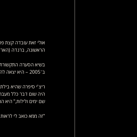
אולי זאת עובדה קצת פחו
הראשונה, ברנדה (הארווי
ב־2005 – היא יצאה להגנתו בפומבי וסיפרה על חוויות הילדות שלה.
ריצ'י סיפרה שהיא בילתה
היה שום דבר כלל מעבר 
שם ימים ולילות," היא ה
"זה ממא כואב לי לראות 