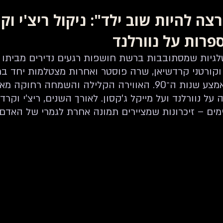
Intervi
עובדות מול מיתוסים
תחקירים ומאמרים
פרשת צ'נדלר
צה להיות שוב ילד": ניקול ריצ'י וקי
פרות על נוורלנד
טלגיות שמסתובבות ברשת חושפות רגעים נדירים מביתו ש
ם וקורטני קרדשיאן, שרה פוסטר ואחרות מצטלמות יחד ב
בנוורלנד אי שם באמצע שנות ה־90. האווירה הקלילה והשמחה ר
 נוורלנד ועל מייקל ג'קסון. לאורך השנים, ריצ’י וקרד
מים – זיכרונות שמציירים תמונה אחרת לגמרי של האדם 