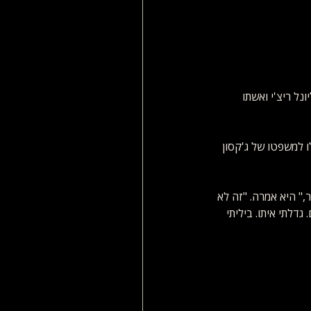
נל ריצ'י ואשתו 
בר 2003 – אותן האשמות שהובילו למשפטו של ג'קסון 
," היא אמרה. "זה לא 
דלתי איתו. ביליתי 