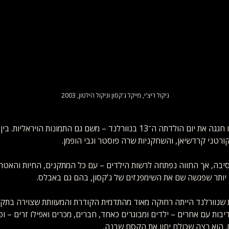
ניקול ריצ'י, מייקל ג'קסון וניקול הילטון, 2003
בשנת 1994 ניקול אפילו חגגה את יום הולדתה ה־13 בנוורלנד – משם גם התמונות 
ורטני קרדשיאן, והשחקניות שרה פוסטר וגבי הופמן.
סיבה, אך החווה נפתחה לרשות הילדים – עם כל המתקנים, החיות והאטר
 יותר שפגשה שם את השימפנזים של ג'קסון, בהם גם באבלס.
שנוורלנד הייתה רחוקה מאוד מהתדמית הקודרת והמעוותת שצוירה בתקש
יבות עם אחרים – ילדים ומבוגרים כאחד, חברים, מכרים ואפילו זרים – ופ
 הוא רצה שכולם יחוו את הקסם שבנה.