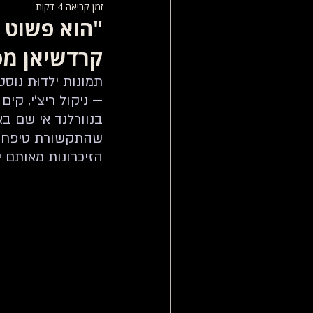
זמן קריאה 4 דקות
ews
The Neverland Children
"הוא פשוט ר
קרדשיאן מס
המשפט של מייקל ג'קסון
תמונות ילדוּת נוס
— ניקול ריצ’י, קי
שהתקשורת טיפחה על
הזיכרונות מאותם י