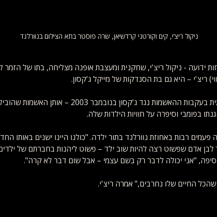
ניקול ריצ’י, קים וקורטני קרדשיאן, שרה פוסטר בתא הצילום בנוורלנד
ת ידועה - ניקול ריצ'י, שחקנית ומעצבת אופנה מצליחה, בתו של הזמר ליו
) ריצ'י – היא גם בת הסנדקות של מייקל ג'קסון.
בשיא הסערה התקשורתית בעקבות ההאשמות נגד ג'קסון בנובמ
 פעמים רבות באחוזת נוורלנד בתור ילדה. "כולנו היינו ישנים באותו החדר
לבן אדם שפשוט רצה להיות שוב ילד – פשוט ליהנות בחברתם של ילדים. ג
וסיפה, "אני יכולה לדבר רק בשם עצמי – אבל שום דבר לא קרה". 
שהכל החיים שלו נחרבים," אמרה ריצ'י. 