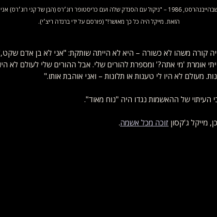
בבית משפחת ג'קסון שבהייבנהרסט, 1986 – "ניקול עם הסנדק שלה ועם כריסטופר רוג׳רס (הבן של קני רו
הזאת. מייקל היה כל כך מאושר!" (פורסם על ידי ברנדה ריצ׳י).
היה קורה משהו לא כשורה – היא לא הייתה שותקת: "אני לא בן אדם שקט,
תי אומרת 'מי אתה?' ומספרת להורים שלי. אבל ההורים שלי לעולם לא היו 
. מעולם לא היו לי טענות או תלונות – ואני אוהבת אותו."
 כי העיתוי של ההאשמות נגדו היה "נוח מאוד".
זוכה מכל אשמה
.