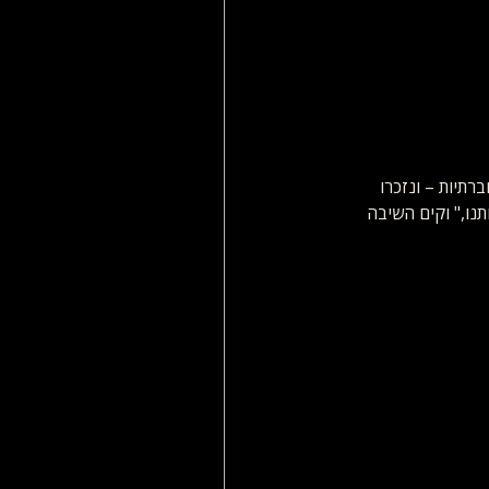
רתיות – ונזכרו 
נו," וקים השיבה 