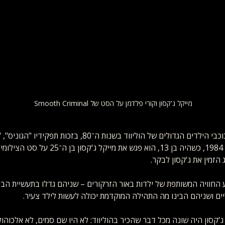
מייקל ג'קסון וקורי פלדמן על הסט של Smooth Criminal
קורי פלדמן היה אחד מכוכבי הילדים הגדולים של הוליווד בשנות ה־80, בז
ו"נשיכות קטנות". בשנת 1984, כשהיה בן 13, הוא פ
הזמין את ג'קסון לבקר.
החוויה המשותפת של ילדות באור הזרקורים – שניהם גדלו בתעשיית הבי
יים ושניהם הבינו מה התהילה המוקדמת יכולה לעשות לילד צעיר.
'קסון היה שונה מכל דבר שהכיר בהוליווד: לא היו שם סמים, לא אלכוהול 