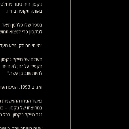
ג'קסון היה ניגוד מוחלט
באותה תקופה בחייו. 
בספר שלו פלדמן תיאר  כ
לג'קסון כדי למצוא תחושת
"הייתי מרוסק, מלא גועל,
העולם של מייקל ג'קסון
הקפיד על זה; לא הייתי 
להיות שוב בן עשר."
ואז, ב־1993, הגיעו הפרשה עם 
כאשר הגיחו ההאשמות נג
נגד מייקל ג'קסון, בכל מ
שנים מאוחר יותר, כאשר