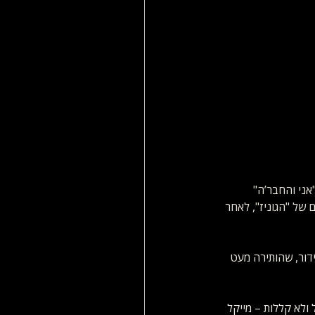
כות תפקידיו "הגוניס", "אני והחבר’ה" 
גש את מייקל ג'קסון בן ה־25 על סט הצילומים של "הגוניז", לאחר 
דור, שהותירה מעט 
ולא קללות – מייקל 