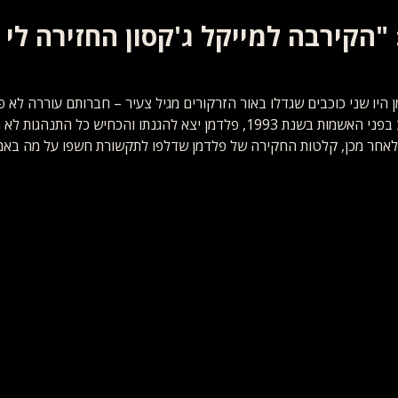
Intervi
עובדות מול מיתוסים
תחקירים ומאמרים
פרשת צ'נדלר
 "הקירבה למייקל ג'קסון החזירה לי
מן היו שני כוכבים שגדלו באור הזרקורים מגיל צעיר – חברותם עוררה לא 
גם לגלוג. כשג'קסון ניצב בפני האשמות בשנת 1993, פלדמן יצא להגנתו והכחיש 
אחר מכן, קלטות החקירה של פלדמן שדלפו לתקשורת חשפו על מה באמ