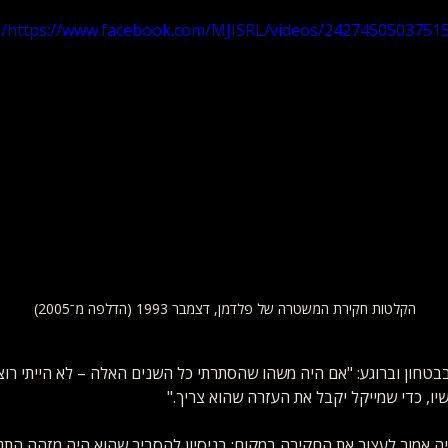
https://www.facebook.com/MJISRL/videos/24274505037515
הקלטות חקירת המשטרה של פלדמן, דצמבר 1993 (הדלפה מ־2005)
בטחון וברוגע: "אם היה משהו שהסתרתי כל השנים האלה – לא הייתי רוצה
ו, כדי שמייקל יקבל את העזרה שהוא צריך."
ה אמור לעצור את החקירה במקום: בניסיון להסביר שהוא היה מזהה התנ