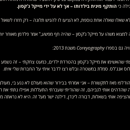
לה כי 
הותקף מינית בילדותו – אך לא על ידי מייקל ג’קסון.
א שאלו שאלה אחת נוספת, לא הציעו לו להגיש תלונה – רק חזרו לשאול על
 למצוא משהו על מייקל ג’קסון – שהיה חף מפשע," אמר פלדמן מאוחר יות
יה גם בספרו 
Coreyography
 משנת 2013:
שהאשימו את מייקל ג'קסון בהטרדת ילדים, כמעט צחקתי – זה נשמע כל 
ס אנג'לס. סמלת במשטרה ובלש רצו לדבר איתי על החברות שלי איתו.
דלפו מאז לתקשורת – אני אמרתי בבירור שהוא מעולם לא נגע בי, מעולם
ה שהדהים אותי לגביהם, זה שהודיתי שעברתי התעללות; אפילו נתתי את 
יפה אותי בשאלות, דבורה לינדן, דילגה ישר מעל זה. היא לא נראתה מעו