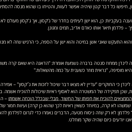
ן, חיפשו כל דבר קטן שיהיה אפשר לעוות, והטיחו בו שהוא מנסה להסתיר
ענה בעקביות: כן, הוא ישן לעיתים בחדר של ג’קסון, אך ג'קסון מעולם לא 
ך – פלדמן תיאר אותו כאדם אדיב, תמים ומגונן.
 והוא התעקש שאני אשן במיטה והוא ישן על הספה, כי הרגיש שזה לא מנ
לינדן ממחוז סנטה ברברה נשמעת אומרת: "הדאגה היא שאם קרה משהו
היא מוסיפה, "נראית מוזר כשענית על כמה מהשאלות." 
נדן כי החוקרים "עדיין לא מצאו דבר שיכול לזכות את ג׳קסון" – אמירה 
, שכן תפקידה של המשטרה הוא לאסוף ראיות שיכולות להוכיח אשמה. בד
הממצאים להוכיח את חפותו של החשוד, מבלי שבכלל הוכחה אשמתו
 – הי
 שמשהו לא קרה, במיוחד כשאין ראיות לכך שהוא כן קרה) ועיוות חמור של
 פלדמן: לא רק שזה ניסוח מטעה, הדברים נאמרו כדי לגרום לפלדמן להאמ
אנו יודעים כיום שהיה שקר מוחלט.