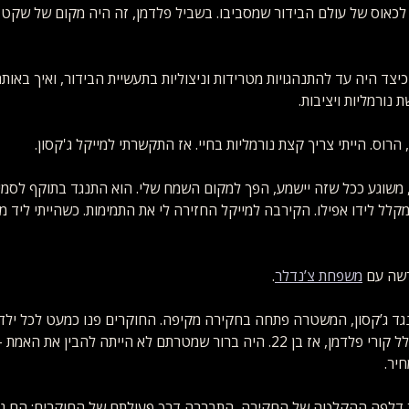
 לכאוס של עולם הבידור שמסביבו. בשביל פלדמן, זה היה מקום של שקט ו
יצד היה עד להתנהגויות מטרידות וניצוליות בתעשיית הבידור, ואיך באותם
 נורמליות ויציבות.
 הרוס. הייתי צריך קצת נורמליות בחיי. אז התקשרתי למייקל ג'קסון.
, משוגע ככל שזה יישמע, הפך למקום השמח שלי. הוא התנגד בתוקף לסמים
מקלל לידו אפילו. הקירבה למייקל החזירה לי את התמימות. כשהייתי ליד מי
משפחת צ’נדלר
.
ד ג’קסון, המשטרה פתחה בחקירה מקיפה. החוקרים פנו כמעט לכל ילד 
במחיצתו של ג’קסון – כולל קורי פלדמן, אז בן 22. היה ברור שמטרתם לא הייתה לה
חיר.
 דלפה ההקלטה של החקירה, התבררה דרך פעולתם של החוקרים: הם ניסו