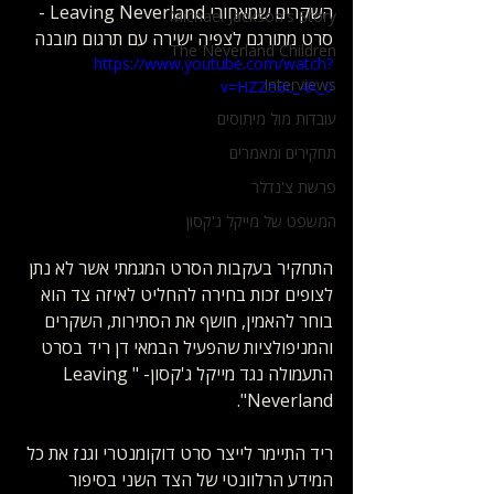
השקרים שמאחורי Leaving Neverland - 
Michael Jackson's Story
סרט מתורגם לצפיה ישירה עם תרגום מובנה
The Neverland Children
https://www.youtube.com/watch?
Interviews
v=HZZe8c_4X_0
עובדות מול מיתוסים
תחקירים ומאמרים
פרשת צ'נדלר
המשפט של מייקל ג'קסון
התחקיר בעקבות הסרט המגמתי אשר לא נתן 
לצופים זכות בחירה להחליט לאיזה צד הוא 
בוחר להאמין, חושף את הסתירות, השקרים 
והמניפולציות שהפעיל הבמאי דן ריד בסרט 
התעמולה נגד מייקל ג'קסון- "Leaving 
Neverland".
ריד התיימר לייצר סרט דוקומנטרי וגנז את כל 
המידע הרלוונטי של הצד השני בסיפור 