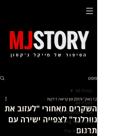
הסיפור של מייקל ג'קסון
פוסט
All Posts
12 באוק׳ 2019
זמן קריאה 1 דקות
All Posts
השקרים מאחורי "לעזוב את
The Chandler Case
נוורלנד" לצפייה ישירה עם
Leaving Neverland
תרגום
The 2005 case