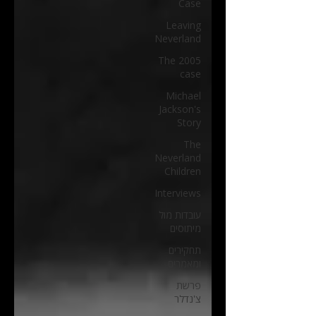
Case
Leaving
Neverland
The 2005
case
Michael
Jackson's
Story
The
Neverland
Children
Interviews
עובדות מול
מיתוסים
תחקירים
ומאמרים
פרשת
צ'נדלר