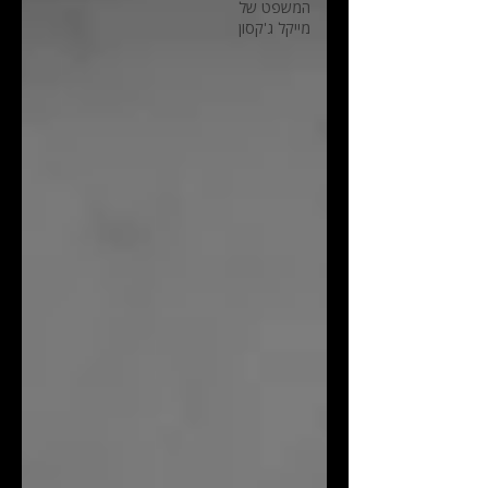
המשפט של
מייקל ג'קסון