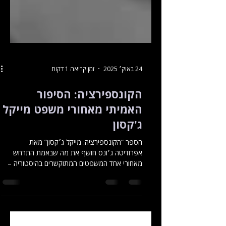
24 באוק׳ 2025
זמן קריאה 1 דקות
הקונספירציה: הסיפור
האמיתי מאחורי משפט מייקל
ג'קסון
הספר “הקונספירציה: מייקל ג׳קסון” מאת
אפרודיטה ג׳ונס חושף את מה שבאמת התרחש
מאחורי אחד המשפטים המתוקשרים בהיסטוריה –
הסיפור שמאחורי האישומים, העדויות, והאופן שבו
התקשורת עיוותה את המציאות.