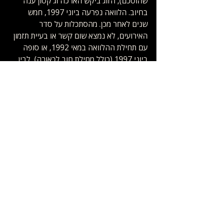
שהוסכם), הזוג ביקש הארכה וג'קסון ענה 
בחיוב. הלוואה נפרעה ביוני 1997, חמש 
שנים לאחר מכן. מהסתכלות על סדר 
האירועים, לא נמצא שום קשר או בעיית תזמון 
עם תחילת ההלוואה במאי 1992, או סופה 
ביוני 1997 (כולל מחילת חוב לכאורה), לבין 
הפרשייה של משפחת צ'נדלר.   
מנגד, זאת לא הפעם היחידה שעולות בעיות 
חמורות עם תזמונים, סדר האירועים 
וההתרחשויות בראיונות של הסייפצ'אקים, 
שמצליחים לנסוע בזמן פעם אחר פעם 
ב"לעזוב את נוורלנד". קראו על הטענה של 
ג'יימס סייפצ'אק שהוטרד במקומות שלא היו 
קיימים: "
לעזוב את ארץ מעולם-לא-קרה: 
טענות על הטרדה במקום שלא היה קיים
". 