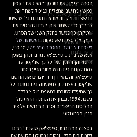
הסרט "לעזוב את נוורלנד" מציג את ג'קסון 
Michael Jackson's Story
כפושע מחושב שמצליח כביכול לשחד את 
The Neverland Children
המשפחות ולקנות את אהדתם גם בלי שישימו 
Interviews
לב לכך כדי לשמור אותן לצדו ולהבטיח את 
שתיקתן. כך למשל בחלק השני של הסרט, 
עובדות מול מיתוסים
במקביל לסצנות שעוסקות ב
האשמות של 
תחקירים ומאמרים
משפחת צ'נדלר וההסדר המשפטי
, סטפני, 
פרשת צ'נדלר
אמא של ג'יימס סייפצ'אק, מדברת הן באופן 
המשפט של מייקל ג'קסון
מרומז והן באופן ישיר על כך שג'קסון עזר 
להם לקנות בית חדש מתוך מניע נסתר. 
סייפצ'אק והבמאי דן ריד, יוצרים את הרושם 
שג'קסון בעצם נתן למשפחה בית במתנה על 
כך שהעידו לטובתו במשפט מול צ'נדלר 
בשנת 1994. נבחן את הטענה הזאת מול 
ההליכים הרישמיים וסדר האירועים על ציר 
הזמן הכרונולוגי.
בסצנה המדוברת, סייפצ'אק טוענת: "רצינו 
לקנות בית חדש, וג'קסון נתן לנו הלוואה עם 