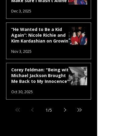
Make Sure I Wasn’t Alone in
That”
Dec 3, 2025
“He Wanted to Be a Kid
Again”: Nicole Richie and
Kim Kardashian on Growing
Up Around Neverland
Nov 3, 2025
Corey Feldman: "Being with
Michael Jackson Brought
Me Back to My Innocence"
Oct 30, 2025
1
/
5