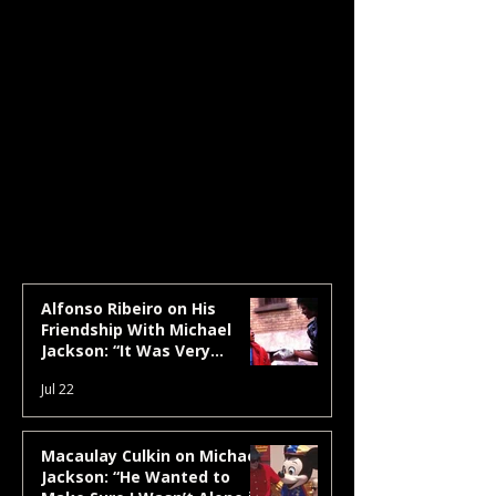
Alfonso Ribeiro on His
Friendship With Michael
Jackson: “It Was Very
Different From What People
Jul 22
Would See in the Media”
Macaulay Culkin on Michael
Jackson: “He Wanted to